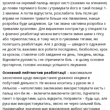
зусилля на окремий палець хворої кисті (скажімо на згинання)
до появи терпимого болю і утримувати його в такій позиції 1-
2 хвилини. А потім відпустити, розслабити. Біль після цієї
вправи не повинен тривати більше ніж півхвилини, інакше
розробка буде шкідливою. Це так звана «активна розробка з
тривалим зусиллям». Для виражених контрактур у спеціаліста
з фізичної реабілітації можна виготовити змінні шини з гіпсу
або термопластика, в тому числі із гумовими тягами, які
полегшать реабілітацію. Але з досвіду — швидкого одужання
не досягти, важливо все робити послідовно, безболісно, крок
за кроком, ставлячи собі завдання на день, тиждень, місяць.
Відновити рухомість і не спричинити біль – в цьому основне
протиріччя, головні «ножиці» успішного лікування.
Основний лейтмотив реабілітації
– максимальне
заохочення щодо використання ураженої кінцівки в
побутовій діяльності. Не можна носитись з рукою як з
лялькою – наполегливо закликаємо використовувати кисть і
пальці хоч-би як – включити-виключити світло, підчепити
пакет з продуктами, щось відкрити, поправити – будь що, але
рука має використовуватись, звісно не через сильний біль.
Надзвичайне значення має відновлення дрібної моторики