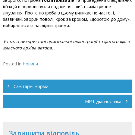
хворого, потрібна
госпіталізація
та проведення спеціальних
ін’єкцій в нервові вузли надпліччя і шиї, психіатричне
лікування. Проте потреба в цьому виникає не часто, і,
зазвичай, хворий поволі, крок за кроком, «дорогою до дому»,
вибирається із наслідків травми.
У статті використані оригінальні іллюстрації та фотографії з
власного архіва автора.
Posted in
Новини
Навігація
записів
Санітарні норми
МРТ діагностика
Залишити відповідь