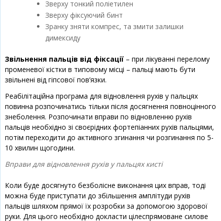
Зверху тонкий поліетилен
Зверху фіксуючий бинт
Зранку зняти компрес, та змити залишки
димексиду
Звільнення пальців від фіксації
– при лікуванні перелому
променевої кістки в типовому місці – пальці мають бути
звільнені від гіпсової пов’язки.
Реабілітаційна програма для відновлення рухів у пальцях
повинна розпочинатись тільки після досягнення повноцінного
знеболення. Розпочинати вправи по відновленню рухів
пальців необхідно зі своєрідних фортепіанних рухів пальцями,
потім переходити до активного згинання чи розгинання по 5-
10 хвилин щогодини.
Вправи для відновлення рухів у пальцях кисті
Коли буде досягнуто безболісне виконання цих вправ, тоді
можна буде приступати до збільшення амплітуди рухів
пальців шляхом прямої їх розробки за допомогою здорової
руки. Для цього необхідно докласти цілеспрямоване силове