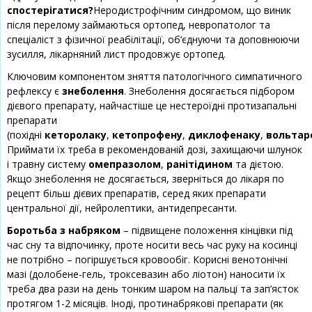
спостерігатися?
Неродистрофічним синдромом, що виник
після перелому займаються ортопед, невропатолог та
спеціаліст з фізичної реабілітації, об’єднуючи та доповнюючи
зусилля, лікарняний лист продовжує ортопед.
Ключовим компонентом зняття патологічного симпатичного
рефлексу є
знеболення
. Знеболення досягається підбором
дієвого препарату, найчастіше це нестероїдні протизапальні
препарати
(похідні
кеторолаку
,
кетопрофену
,
диклофенаку
,
вольтар
Приймати їх треба в рекомендованій дозі, захищаючи шлунок
і травну систему
омепразолом
,
ранітідином
та дієтою.
Якщо знеболення не досягається, зверніться до лікаря по
рецепт більш дієвих препаратів, серед яких препарати
центральної дії, нейролептики, антидепресанти.
Боротьба з набряком
– підвищене положення кінцівки під
час сну та відпочинку, проте носити весь час руку на косинці
не потрібно – погіршується кровообіг. Корисні венотонічні
мазі (долобене-гель, троксевазин або ліотон) наносити їх
треба два рази на день тонким шаром на пальці та зап’ясток
протягом 1-2 місяців. Іноді, протинабрякові препарати (як