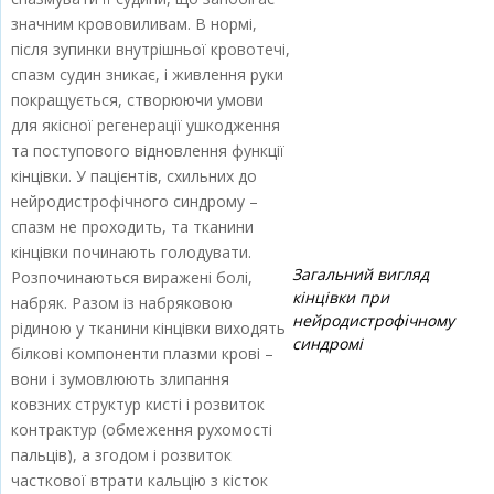
значним крововиливам. В нормі,
після зупинки внутрішньої кровотечі,
спазм судин зникає, і живлення руки
покращується, створюючи умови
для якісної регенерації ушкодження
та поступового відновлення функції
кінцівки. У пацієнтів, схильних до
нейродистрофічного синдрому –
спазм не проходить, та тканини
кінцівки починають голодувати.
Загальний вигляд
Розпочинаються виражені болі,
кінцівки при
набряк. Разом із набряковою
нейродистрофічному
рідиною у тканини кінцівки виходять
синдромі
білкові компоненти плазми крові –
вони і зумовлюють злипання
ковзних структур кисті і розвиток
контрактур (обмеження рухомості
пальців), а згодом і розвиток
часткової втрати кальцію з кісток