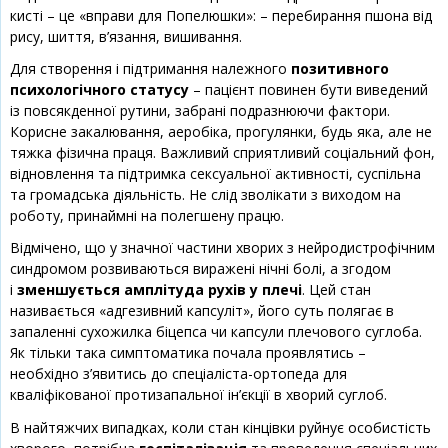
кисті – це «вправи для Попелюшки»: – перебирання пшона від
рису, шиття, в’язання, вишивання.
Для створення і підтримання належного
позитивного
психологічного статусу
– пацієнт повинен бути виведений
із повсякденної рутини, забрані подразнюючи фактори.
Корисне закалювання, аеробіка, прогулянки, будь яка, але не
тяжка фізична праця. Важливий сприятливий соціальний фон,
відновлення та підтримка сексуальної активності, суспільна
та громадська діяльність. Не слід зволікати з виходом на
роботу, принаймні на полегшену працю.
Відмічено, що у значної частини хворих з нейродистрофічним
синдромом розвиваються виражені нічні болі, а згодом
і
зменшується амплітуда рухів у плечі
. Цей стан
називається «адгезивний капсуліт», його суть полягає в
запаленні сухожилка біцепса чи капсули плечового суглоба.
Як тільки така симптоматика почала проявлятись –
необхідно з’явитись до спеціаліста-ортопеда для
кваліфікованої протизапальної ін’єкції в хворий суглоб.
В найтяжчих випадках, коли стан кінцівки руйнує особистість