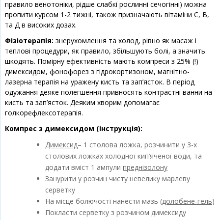
правило венотоніки, рідше слабкі рослинні сечогінні) можна
пропити курсом 1-2 тижні, також призначають вітаміни С, В,
та Д в високих дозах.
Фізіотерапія:
знерухомлення та холод, рівно як масаж і
теплові процедури, як правило, збільшують болі, а значить
шкодять. Помірну ефективність мають компреси з 25% (!)
димексидом, фонофорез з гідрокортизоном, магнітно-
лазерна терапія на уражену кисть та зап’ясток. В період
одужання деяке полегшення привносять контрастні ванни на
кисть та зап’ясток. Деяким хворим допомагає
голкорефлексотерапія.
Компрес з димексидом (інструкція):
Димексид
– 1 столова ложка, розчинити у 3-х
столових ложках холодної кип’яченої води, та
додати вміст 1 ампули
преднізолону
Занурити у розчин чисту невелику марлеву
серветку
На місце болючості нанести мазь (
долобене-гель
)
Покласти серветку з розчином димексиду