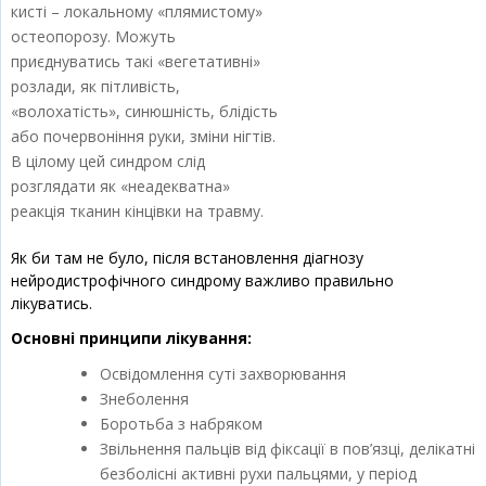
кисті – локальному «плямистому»
остеопорозу. Можуть
приєднуватись такі «вегетативні»
розлади, як пітливість,
«волохатість», синюшність, блідість
або почервоніння руки, зміни нігтів.
В цілому цей синдром слід
розглядати як «неадекватна»
реакція тканин кінцівки на травму.
Як би там не було, після встановлення діагнозу
нейродистрофічного синдрому важливо правильно
лікуватись.
Основні принципи лікування:
Освідомлення суті захворювання
Знеболення
Боротьба з набряком
Звільнення пальців від фіксації в пов’язці, делікатні
безболісні активні рухи пальцями, у період