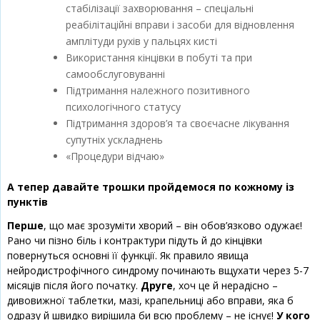
стабілізації захворювання – спеціальні
реабілітаційні вправи і засоби для відновлення
амплітуди рухів у пальцях кисті
Використання кінцівки в побуті та при
самообслуговуванні
Підтримання належного позитивного
психологічного статусу
Підтримання здоров’я та своєчасне лікування
супутніх ускладнень
«Процедури відчаю»
А тепер давайте трошки пройдемося по кожному із
пунктів
Перше
, що має зрозуміти хворий – він обов’язково одужає!
Рано чи пізно біль і контрактури підуть й до кінцівки
повернуться основні її функції. Як правило явища
нейродистрофічного синдрому починають вщухати через 5-7
місяців після його початку.
Друге
, хоч це й нерадісно –
дивовижної таблетки, мазі, крапельниці або вправи, яка б
одразу й швидко вирішила би всю проблему – не існує!
У кого