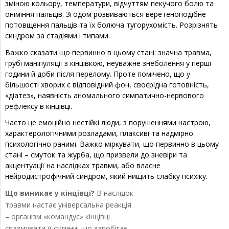
зміною кольору, температури, відчуттям пекучого болю та
оніміння пальців. Згодом розвиваються веретеноподібне
потовщення пальців та їх болюча тугорухомість. Розрізнять
синдром за стадіями і типами.
Важко сказати що первинно в цьому стані: значна травма,
грубі маніпуляції з кінцівкою, неуважне знеболення у перші
години й доби після перелому. Проте помічено, що у
більшості хворих є відповідний фон, своєрідна готовність,
«діатез», наявність аномального симпатично-нервового
рефлексу в кінцівці.
Часто це емоційно нестійкі люди, з порушеннями настрою,
характерологічними розладами, плаксиві та надмірно
психологічно ранимі. Важко міркувати, що первинно в цьому
стані – смуток та журба, що призвели до зневіри та
акцентуації на наслідках травми, або власне
нейродистрофічний синдром, який нищить слабку психіку.
Що виникає у кінцівці?
В наслідок
травми настає універсальна реакція
– організм «командує» кінцівці
спазмувати її судини, що запобігає