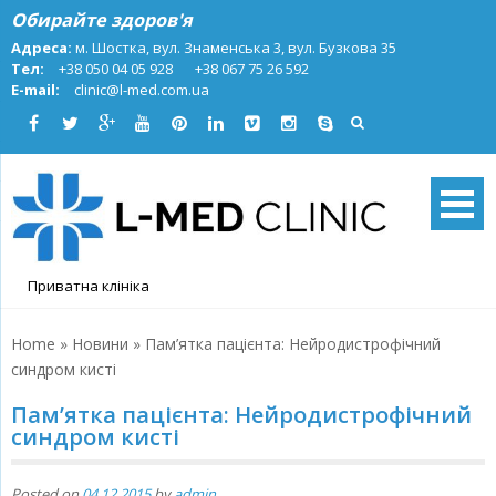
Skip
Обирайте здоров'я
to
Адреса:
м. Шостка, вул. Знаменська 3, вул. Бузкова 35
content
Тел:
+38 050 04 05 928
+38 067 75 26 592
E-mail:
clinic@l-med.com.ua
Приватна клініка
Home
»
Новини
»
Пам’ятка пацієнта: Нейродистрофічний
синдром кисті
Пам’ятка пацієнта: Нейродистрофічний
синдром кисті
Posted on
04.12.2015
by
admin