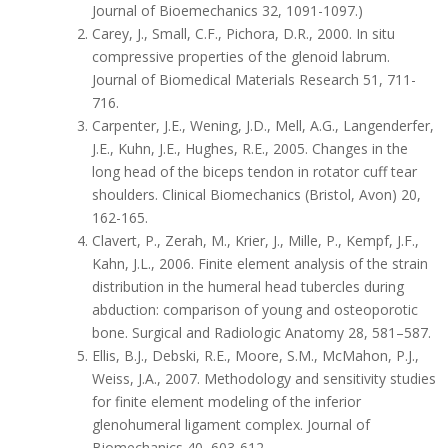
Journal of Bioemechanics 32, 1091-1097.)
Carey, J., Small, C.F., Pichora, D.R., 2000. In situ
compressive properties of the glenoid labrum.
Journal of Biomedical Materials Research 51, 711-
716.
Carpenter, J.E., Wening, J.D., Mell, A.G., Langenderfer,
J.E., Kuhn, J.E., Hughes, R.E., 2005. Changes in the
long head of the biceps tendon in rotator cuff tear
shoulders. Clinical Biomechanics (Bristol, Avon) 20,
162-165.
Clavert, P., Zerah, M., Krier, J., Mille, P., Kempf, J.F.,
Kahn, J.L., 2006. Finite element analysis of the strain
distribution in the humeral head tubercles during
abduction: comparison of young and osteoporotic
bone. Surgical and Radiologic Anatomy 28, 581–587.
Ellis, B.J., Debski, R.E., Moore, S.M., McMahon, P.J.,
Weiss, J.A., 2007. Methodology and sensitivity studies
for finite element modeling of the inferior
glenohumeral ligament complex. Journal of
Biomechanics 40, 603-612.