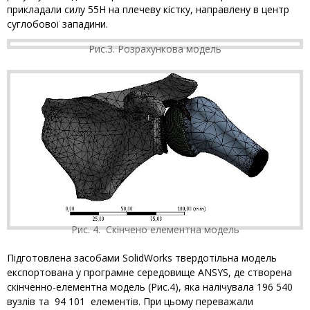
прикладали силу 55Н на плечеву кістку, направлену в центр
суглобової западини.
Рис.3. Розрахункова модель
Рис. 4. Скінчено елементна модель
Підготовлена засобами SolidWorks твердотільна модель
експортована у програмне середовище ANSYS, де створена
скінченно-елементна модель (Рис.4), яка налічувала 196 540
вузлів та 94 101 елементів. При цьому переважали