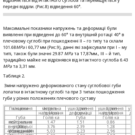
відрізняється від інтактного суглоба та переміщується у
передні відділи. (Рис.8) відведення 60°.
Максимальні показники напружень та деформації були
виявленні при відведенні до 60° та внутрішній ротації 40° в
плечовому суглобі при пошкодженні II – го типу та склали
101.68
МРа
і 60,77 мм (Рис.9), данні які зафіксували при I – му
типі, також були значні 29.87
МРа
та 17,87мм., III – й тип,
традиційно майже не відрізнявся від інтактного суглоба 6.43
МРа
та 3,31 мм.
Таблиця 2.
Зміни напружено деформованого стану суглобової губи
лопатки в інтактному суглобі та при 3 типах пошкодження
губи у різних положеннях плечового суставу
Положення кінцівки
Інтактна модель
I тип ушкодження
II тип ушкодження
III 
напруження (σ,Мра)
деформації (ε,мм)
напруження (σ,Мра)
Губа
Голів ка
Губа
Голів ка
нейтральне положення
1.47
1.51
0.86
20º внутрішньої ротації
3.76
2.39
1.28
відведення 40ºвнутрішня ротація 40º
5,03
2,23
2,96