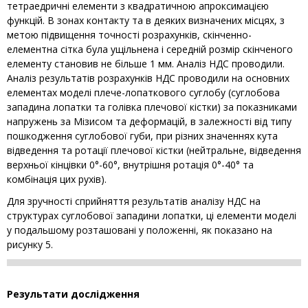
тетраедричні елементи з квадратичною апроксимацією
функцій. В зонах контакту та в деяких визначених місцях, з
метою підвищення точності розрахунків, скінченно-
елементна сітка була ущільнена і середній розмір скінченого
елементу становив не більше 1 мм. Аналіз НДС проводили.
Аналіз результатів розрахунків НДС проводили на основних
елементах моделі плече-лопаткового суглобу (суглобова
западина лопатки та голівка плечової кістки) за показниками
напружень за Мізисом та деформацій, в залежності від типу
пошкодження суглобової губи, при різних значеннях кута
відведення та ротації плечової кістки (нейтральне, відведення
верхньої кінцівки 0°-60°, внутрішня ротація 0°-40° та
комбінація цих рухів).
Для зручності сприйняття результатів аналізу НДС на
структурах суглобової западини лопатки, ці елементи моделі
у подальшому розташовані у положенні, як показано на
рисунку 5.
Результати дослідження