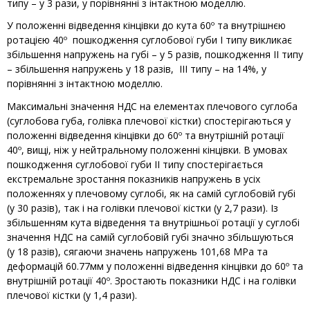
типу – у 3 рази, у порівнянні з інтактною моделлю.
У положенні відведення кінцівки до кута 60º та внутрішнєю
ротацією 40º пошкодження суглобової губи І типу викликає
збільшення напружень на губі – у 5 разів, пошкодження ІІ типу
– збільшення напружень у 18 разів, ІІІ типу – на 14%, у
порівнянні з інтактною моделлю.
Максимальні значення НДС на елементах плечового суглоба
(суглобова губа, голівка плечової кістки) спостерігаються у
положенні відведення кінцівки до 60º та внутрішній ротації
40º, вищі, ніж у нейтральному положенні кінцівки. В умовах
пошкодження суглобової губи ІІ типу спостерігається
екстремальне зростання показників напружень в усіх
положеннях у плечовому суглобі, як на самій суглобовій губі
(у 30 разів), так і на голівки плечової кістки (у 2,7 рази). Із
збільшенням кута відведення та внутрішньої ротації у суглобі
значення НДС на самій суглобовій губі значно збільшуються
(у 18 разів), сягаючи значень напружень 101,68 МРа та
деформацій 60.77мм у положенні відведення кінцівки до 60º та
внутрішній ротації 40º. Зростають показники НДС і на голівки
плечової кістки (у 1,4 рази).