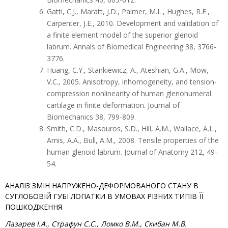
Gatti, C.J., Maratt, J.D., Palmer, M.L., Hughes, R.E.,
Carpenter, J.E., 2010. Development and validation of
a finite element model of the superior glenoid
labrum. Annals of Biomedical Engineering 38, 3766-
3776.
Huang, C.Y., Stankiewicz, A., Ateshian, G.A., Mow,
V.C., 2005. Anisotropy, inhomogeneity, and tension-
compression nonlinearity of human glenohumeral
cartilage in finite deformation. Journal of
Biomechanics 38, 799-809.
Smith, C.D., Masouros, S.D., Hill, A.M., Wallace, A.L.,
Amis, A.A., Bull, A.M., 2008. Tensile properties of the
human glenoid labrum. Journal of Anatomy 212, 49-
54.
АНАЛІЗ ЗМІ­Н НАПРУЖЕНО-ДЕФОРМОВАНОГО СТАНУ В
СУГЛОБОВІЙ ГУБІ ЛОПАТКИ В УМОВАХ РІЗНИХ ТИПІВ ЇЇ
ПОШКОДЖЕННЯ
Лазарев І.А., Страфун С.С., Ломко В.М., Скибан М.В.