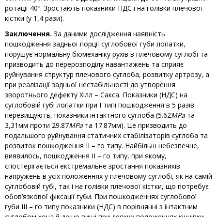
ротації 40º. Зростають показники НДС і на голівки плечової
кістки (у 1,4 рази).
Заключення.
За даними дослідження наявність
пошкодження задньої порції суглобової губи лопатки,
порушує нормальну біомеханіку рухів в плечовому суглобі та
призводить до перерозподілу навантажень та сприяє
руйнування структур плечового суглоба, розвитку артрозу, а
при реалізації задньої нестабільності до утворення
зворотнього дефекту Хілл – Сакса. Показники (НДС) на
суглобовій губі лопатки при I типі пошкодження в 5 разів
перевищують, показники інтактного суглоба (5.62
МРа
та
3,31мм проти 29.87
МРа
та 17.87мм). Це призводить до
подальшого руйнування статичних стабілізаторів суглоба та
розвиток пошкодження II – го типу. Найбільш небезпечне,
виявилось, пошкодження II – го типу, при якому,
спостерігається екстремальне зростання показників
напружень в усіх положеннях у плечовому суглобі, як на самій
суглобовій губі, так і на голівки плечової кістки, що потребує
обов’язкової фіксації губи. При пошкодженнях суглобової
губи III – го типу показники (НДС) в порівнянні з інтактним
суглобом хоча й дещо вищі при деяких положеннях кінцівки,