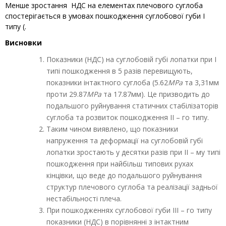
Менше зростання НДС на елементах плечового суглоба
спостерігається в умовах пошкодження суглобової губи І
типу (.
Висновки
Показники (НДС) на суглобовій губі лопатки при I
типі пошкодження в 5 разів перевищують,
показники інтактного суглоба (5.62
МРа
та 3,31мм
проти 29.87
МРа
та 17.87мм). Це призводить до
подальшого руйнування статичних стабілізаторів
суглоба та розвиток пошкодження II – го типу.
Таким чином виявлено, що показники
напруження та деформації на суглобовій губі
лопатки зростають у десятки разів при II – му типі
пошкодження при найбільш типових рухах
кінцівки, що веде до подальшого руйнування
структур плечового суглоба та реалізації задньої
нестабільності плеча.
При пошкодженнях суглобової губи III – го типу
показники (НДС) в порівнянні з інтактним