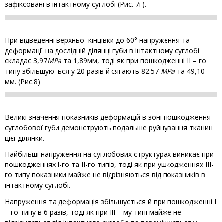
зафіксовані в інтактному суглобі (Рис. 7г).
При відведенні верхньої кінцівки до 60° напруження та
деформації на дослідній ділянці губи в інтактному суглобі
складає 3,97
МРа
та 1,89мм, тоді як при пошкодженні II – го
типу збільшуються у 20 разів й сягають 82.57
МРа
та 49,10
мм. (Рис.8)
Великі значення показників деформацій в зоні пошкодження
суглобової губи демонструють подальше руйнування тканин
цієї ділянки.
Найбільші напруження на суглобових структурах виникає при
пошкодженнях І-го та II-го типів, тоді як при ушкодженнях III-
го типу показники майже не відрізняються від показників в
інтактному суглобі.
Напруження та деформація збільшується й при пошкодженні I
– го типу в 6 разів, тоді як при III – му типі майже не