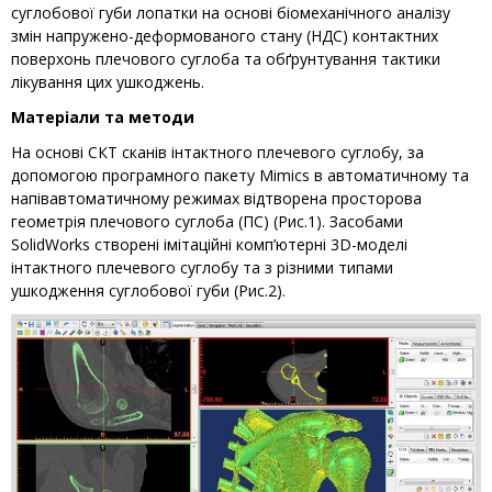
суглобової губи лопатки на основі біомеханічного аналізу
змі­н напружено-деформованого стану (НДС) контактних
поверхонь плечового суглоба та обґрунтування тактики
лікування цих ушкоджень.
Матеріали та методи
На основі СКТ сканів інтактного плечевого суглобу, за
допомогою програмного пакету Mimics в автоматичному та
напівавтоматичному режимах відтворена просторова
геометрія плечового суглоба (ПС) (Рис.1). Засобами
SolidWorks створені імітаційні комп’ютерні 3D-моделі
інтактного плечевого суглобу та з різними типами
ушкодження суглобової губи (Рис.2).