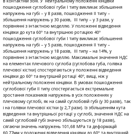
в контактній зоні. У нейтральному положенні кінцівки
пошкодження суглобової губи І типу викликає збільшення
напружень на губі – у 8 разів, пошкодження ІІ типу –
збільшення напружень у 30 разів, ІІІ типу – у 3 рази, у
порівнянні з інтактною моделлю. У положенні відведення
кінцівки до кута 60º та внутрішнєю ротацією 40º
пошкодження суглобової губи І типу викликає збільшення
напружень на губі – у 5 разів, пошкодження ІІ типу –
збільшення напружень у 18 разів, ІІІ типу – на 14%, у
порівнянні з інтактною моделлю. Максимальні значення НДС
на елементах плечового суглоба (суглобова губа, голівка
плечової кістки) спостерігаються у положенні відведення
кінцівки до 60º та внутрішній ротації 40º, вищі, ніж у
нейтральному положенні кінцівки. В умовах пошкодження
суглобової губи ІІ типу спостерігається екстремальне
зростання показників напружень в усіх положеннях у
плечовому суглобі, як на самій суглобовій губі (у 30 разів), так
і на голівки плечової кістки (у 2,7 рази). Із збільшенням кута
відведення та внутрішньої ротації у суглобі, значення НДС на
самій суглобовій губі значно збільшуються (у 18 разів),
сягаючи значень напружень 101,68 МРа та деформацій
60.77мм у положенні відведення кінцівки до 60º та внутрішній