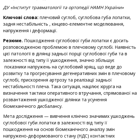
ДУ «Інститут травматології та ортопедії НАМН України»
Ключові слова:
плечовий суглоб, суглобова губа лопатки,
задня нестабільність , кінцево-елементне моделювання,
напруження і деформації.
Резюме.
Пошкодження суглобової губи лопатки є досить
розповсюдженою проблемою в плечовому суглобі. Наявність
цієї патології в ділянці задньої порції суглобової губи та в
залежності від типу її ушкодження, значно збільшує
показники напружень на суглобовий хрящ, що веде до
розвитку та прогресу­вання дегенеративних змін в плечовому
суглобі, прискорення артрозу та реалізації задньої
нестабільності плеча. Така ситуація, націлює хірурга на
визначення тактики оперативного втручання, спрямованої на
розвантаження ушкодженої ділянки та усунення
біомеханічного дисбалансу.
Мета дослідження — вивчення клінічно значимих ушкоджень
суглобової губи лопатки в залежності від типу її
пошкодження на основі біомеханічного аналізу змі­н
напружено-деформованого стану (НДС) контактних