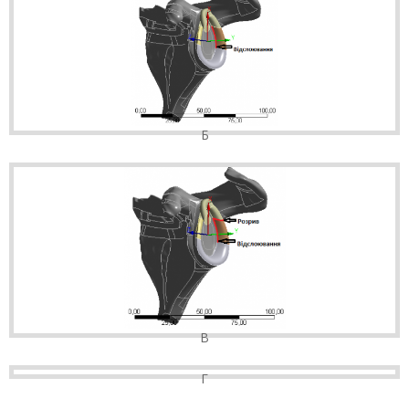
Б
В
Г