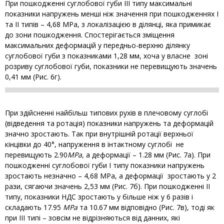
При пошкодженні суглобової губи III типу максимальні
показники напружень менші ніж значення при пошкодженнях I
та II типів – 4,68 МРа, з локалізацією в ділянці, яка примикає
до зони пошкодження. Спостерігається зміщення
максимальних деформацій у передньо-верхню ділянку
суглобової губи з показниками 1,28 мм, хоча у власне зоні
розриву суглобової губи, показники не перевищують значень
0,41 мм (Рис. 6г).
При здійсненні найбільш типових рухів в плечовому суглобі
(відведення та ротація) показники напружень та деформацій
значно зростають. Так при внутрішній ротації верхньої
кінцівки до 40°, напруження в інтактному суглобі не
перевищують 2.90
МРа,
а деформації – 1.28 мм (Рис. 7а). При
пошкодженні суглобової губи І типу показники напружень
зростають незначно – 4,68 МРа, а деформації зростають у 2
рази, сягаючи значень 2,53 мм (Рис. 7б). При пошкодженні II
типу, показники НДС зростають у більше ніж у 6 разів і
складають 17.95
МРа
та 10.67 мм відповідно (Рис. 7в), тоді як
при III типі – зовсім не відрізняються від данних, які