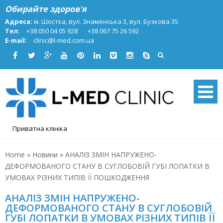
Skip
Обирайте здоров'я
to
Адреса:
м. Шостка, вул. Знаменська 3, вул. Бузкова 35
content
Тел:
+38 050 04 05 928
+38 067 75 26 592
E-mail:
clinic@l-med.com.ua
Приватна клініка
Home
»
Новини
»
АНАЛІЗ ЗМІН НАПРУЖЕНО-
ДЕФОРМОВАНОГО СТАНУ В СУГЛОБОВІЙ ГУБІ ЛОПАТКИ В
УМОВАХ РІЗНИХ ТИПІВ ЇЇ ПОШКОДЖЕННЯ
АНАЛІЗ ЗМІН НАПРУЖЕНО-
ДЕФОРМОВАНОГО СТАНУ В СУГЛОБОВІЙ
ГУБІ ЛОПАТКИ В УМОВАХ РІЗНИХ ТИПІВ ЇЇ