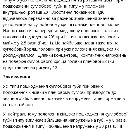
пошкодженні суглобової губи ІІІ типу – у положенні
внутрішньої ротації 20º. Зростання показників НДС
відбувалось переважно за рахунок збільшення значень
деформацій на суглобовому хрящі голівки плечової кістки.
Навантаження на передньо-медіальну поверхню голівки в
положенні відведення 20° при III типі пошкодження зростає
майже у 2,5 рази (Рис.11). Це найбільше навантаження на
суглобовий хрящ головки при усіх положеннях кінцівки які
досліджувалися. Ділянки концентрації контактних напружень
на поверхні суглобового хряща голівки плечової кістки
представлені на рисунку 12.
Заключення
Усі типи пошкодження суглобової губи при різних
положеннях кінцівки у плечовому суглобі призводять до
значного збільшення показників напружень та деформацій в
контактній зоні.
У нейтральному положенні кінцівки пошкодження суглобової
губи І типу викликає збільшення напружень на губі – у 8 разів,
пошкодження ІІ типу – збільшення напружень у 30 разів, ІІІ