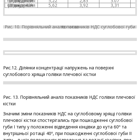
відведення 60ºвнутрішня ротація 20º
5,22
2,83
3.07
відведення 60ºвнутрішня ротація 40º
5,62
3,92
3,31
Рис. 10. Порівняльний аналіз показників НДС суглобової губи лопатки
Рис.12. Ділянки концентрації напружень на поверхні
суглобового хряща голівки плечової кістки
Рис. 13. Порівняльний аналіз показників НДС голівки плечової
кістки
Значимі зміни показників НДС на суглобовому хрящі голівки
плечової кістки спостерігались при пошкодженні суглобової
губи І типу у положенні відведення кінцівки до кута 60º та
внутрішньої ротації 40º, при пошкодженні суглобової губи ІІ
типу – в усіх положеннях відведення та ротації кінцівки, при