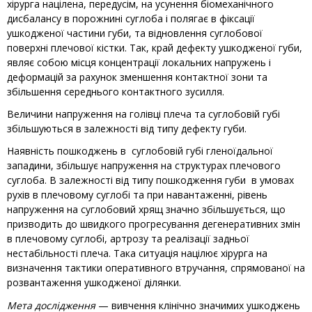
хірурга націлена, передусім, на усу­нення біомеханічного
дисбалансу в порожни­ні суглоба і полягає в фіксації
ушкодженої частини губи, та відновлення суглобової
поверхні плечової кістки. Так, край дефекту
ушкодженої
губи,
являє собою місця концентрації локальних на­пружень і
деформацій за рахунок зменшення кон­тактної зони та
збільшення середнього контакт­ного зусилля.
Величини напруження на голівці плеча та суглобовій губі
збільшуються в залежності від типу дефекту губи.
Наявність пошкоджень в суглобовій губі гленоїдальної
западини, збільшує на­пруження на структурах плечового
суглоба. В залежності від типу пошкодження губи в умовах
рухів в плечовому суглобі та при навантаженні, рівень
напруження на суглобовий хрящ значно збільшується, що
призводить до швидкого прогресу­вання дегенеративних змін
в плечовому суглобі, артрозу та реалізації задньої
нестабільності плеча. Така ситуація націлює хірурга на
визначення тактики оперативного втручання, спрямованої на
розвантаження ушкодженої ділянки.
Мета дослідження
— вивчення клінічно значимих ушкоджень