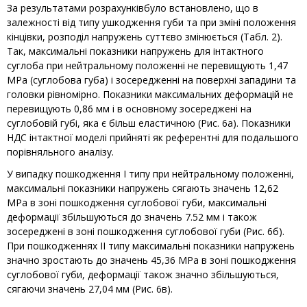
За результатами розрахунківбуло встановлено, що в
залежності від типу ушкодження губи та при зміні положення
кінцівки, розподіл напружень суттєво змінюється (Табл. 2).
Так, максимальні показники напружень для інтактного
суглоба при нейтральному положенні не перевищують 1,47
МРа (суглобова губа) і зосередженні на поверхні западини та
головки рівномірно. Показники максимальних деформацій не
перевищують 0,86 мм і в основному зосереджені на
суглобовій губі, яка є більш еластичною (Рис. 6а). Показники
НДС інтактної моделі прийняті як референтні для подальшого
порівняльного аналізу.
У випадку пошкодження I типу при нейтральному положенні,
максимальні показники напружень сягають значень 12,62
МРа в зоні пошкодження суглобової губи, максимальні
деформації збільшуються до значень 7.52 мм і також
зосереджені в зоні пошкодження суглобової губи (Рис. 6б).
При пошкодженнях II типу максимальні показники напружень
значно зростають до значень 45,36 МРа в зоні пошкодження
суглобової губи, деформації також значно збільшуються,
сягаючи значень 27,04 мм (Рис. 6в).