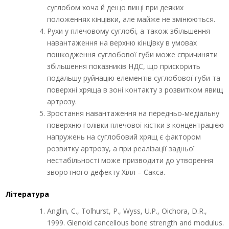
суглобом хоча й дещо вищі при деяких
положеннях кінцівки, але майже не змінюються.
Рухи у плечовому суглобі, а також збільшення
навантаження на верхню кінцівку в умовах
пошкодження суглобової губи може спричиняти
збільшення показників НДС, що прискорить
подальшу руйнацію елементів суглобової губи та
поверхні хряща в зоні контакту з розвитком явищ
артрозу.
Зростання навантаження на передньо-медіальну
поверхню голівки плечової кістки з концентрацією
напружень на суглобовий хрящ є фактором
розвитку артрозу, а при реалізації задньої
нестабільності може призводити до утворення
зворотного дефекту Хілл – Сакса.
Література
Anglin, C., Tolhurst, P., Wyss, U.P., Oichora, D.R.,
1999. Glenoid cancellous bone strength and modulus.