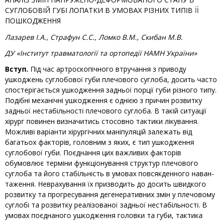
СУГЛОБОВІЙ ГУБІ ЛОПАТКИ В УМОВАХ РІЗНИХ ТИПІВ ЇЇ
ПОШКОДЖЕННЯ
Лазарев І.А., Страфун С.С., Ломко В.М., Скибан М.В.
ДУ «Інститут травматології та ортопедії НАМН України»
Вступ.
Під час артроскопічного втручання з приводу
ушкоджень суглобової губи плечового суглоба, досить часто
спостерігається ушкодження задньої порції губи різного типу.
Подібні механіч­ні ушкодження є однією з причин розвитку
задньої нестабільності плечового суглоба. В такій ситуації
хірург повинен визначитись стосовно тактики лікування.
Можливі варіанти хірургічних маніпуляцій зале­жать від
багатьох факторів, головним з яких, є тип ушкод­ження
суглобової губи. Поєднання цих важливих факторів
обумовлює терміни функціонування структур плечового
суглоба та його стабільність в умовах повсякденного наван­
таження. Неврахування їх призводить до досить швидкого
розвитку та прогресування дегенеративних змін у плечовому
суглобі та розвитку реалізованої задньої нестабільності. В
умовах поєднаного ушкодження головки та губи, тактика