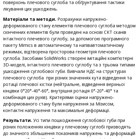
поверхонь плечового суглоба та обґрунтування тактики
лікування цих ушкоджень.
Матеріали та методи.
Розрахунки напружено-
деформованого стану елементів плечового суглоба методом
скінченних елементів були проведені на основі СКТ сканів
інтактного плечевого суглобу, за допомогою програмного
пакету Mimics в автоматичному та напівавтоматичному
режимах, відтворена просторова геометрія плечового
суглоба. Засобами SolidWorks створені імітаційні комп’ютерні
3D-моделі, інтактного плечевого суглобу та з трьома типами
ушкодження суглобової губи. Вивчали НДС на структурах
плечового суглоба при різних значеннях кута відведення та
ротації плечової кістки (нейтральне, відведення верхньої
кінцівки 0°20°-40°-60°, внутрішня ротація 0°-20°-40° та
комбінація цих рухів). Критеріями оцінки напружено-
деформованого стану були напруження за Мізисом,
контактні напруження та максимальні деформації.
Результати.
Усі типи пошкодження суглобової губи при
різних положеннях кінцівки у плечовому суглобі призводять
до значного збільшення показників напружень та деформацій