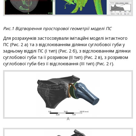
Рис.1 Відтворення просторової геометрії моделі ПС
Для розрахунків застосовували імітаційні моделі інтактного
ПС (Рис. 2 а) та з відслоюванням ділянки суглобової губи у
задньому відділі ПС (І тип) (Рис. 2 б), з відслоюванням ділянки
суглобової губи та її розривом (ІІ тип) (Рис. 2 в), з розривом
суглобової губи без її відслоювання (ІІІ тип) (Рис. 2 г).
А