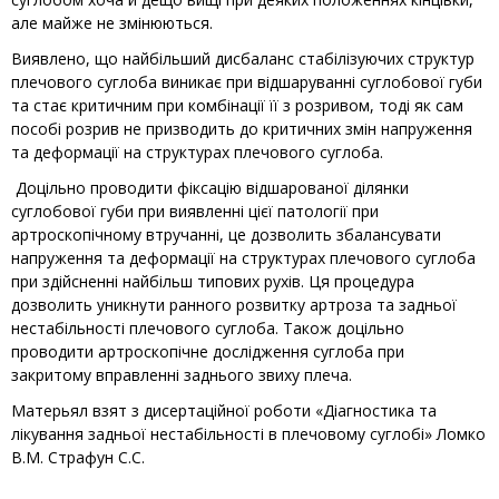
але майже не змінюються.
Виявлено, що найбільший дисбаланс стабілізуючих структур
плечового суглоба виникає при відшаруванні суглобової губи
та стає критичним при комбінації її з розривом, тоді як сам
пособі розрив не призводить до критичних змін напруження
та деформації на структурах плечового суглоба.
Доцільно проводити фіксацію відшарованої ділянки
суглобової губи при виявленні цієї патології при
артроскопічному втручанні, це дозволить збалансувати
напруження та деформації на структурах плечового суглоба
при здійсненні найбільш типових рухів. Ця процедура
дозволить уникнути ранного розвитку артроза та задньої
нестабільності плечового суглоба. Також доцільно
проводити артроскопічне дослідження суглоба при
закритому вправленні заднього звиху плеча.
Матерьял взят з дисертаційної роботи «Діагностика та
лікування задньої нестабільності в плечовому суглобі» Ломко
В.М. Страфун С.С.