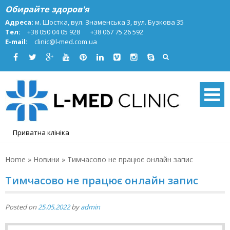
Skip
Обирайте здоров'я
to
Адреса:
м. Шостка, вул. Знаменська 3, вул. Бузкова 35
content
Тел:
+38 050 04 05 928
+38 067 75 26 592
E-mail:
clinic@l-med.com.ua
Приватна клініка
Home
»
Новини
»
Тимчасово не працює онлайн запис
Тимчасово не працює онлайн запис
Posted on
25.05.2022
by
admin