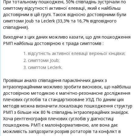
При тотальному пошкоджені, 50% співпадінь зустрічали по
симптому відсутності активної елевації, який є найбільш
достовірним в цій групі. Також відносно достовірними були
симптоми Joub та Leсlerk (33,3% та 16,7% відповідного
співпадіння).
Виходячи з цих даних можливо казати, що для пошкодження
РМП найбільш достовірною є тріада симптомів :
відсутність активної елевації верхньої кінцівки;
симптоми Joub;
симптом Leсlerk.
Провівши аналіз співпадіння параклінічних даних з
інтраопераційними можливо зробити висновок, що найбільш
достовірною методикою є магнітно-резонансне дослідження
плечових суглобів та стандартизоване УЗД. По даним цих
методів можна визначити локалізацію пошкодження структур
РМП з більше ніж 80 % співпадінь інтраопераційних знахідок.
Хоча рентгенографія плечових суглобів у діагностиці
пошкоджень РМП є малоінформативною, але вона дає
можливість запідозрити розрив ротаторів та конфлікт в