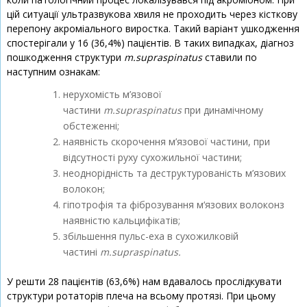
цій ситуації ультразвукова хвиля не проходить через кісткову
перепону акроміального виростка. Такий варіант ушкодження
спостерігали у 16 (36,4%) пацієнтів. В таких випадках, діагноз
пошкодження структури
m.supraspinatus
ставили по
наступним ознакам:
нерухомість м’язової
частини
m.supraspinatus
при динамічному
обстеженні;
наявність скорочення м’язової частини, при
відсутності руху сухожильної частини;
неоднорідність та деструктурованість м’язових
волокон;
гіпотрофія та фіброзування м‘язових волоконз
наявністю кальцифікатів;
збільшення пульс-еха в сухожилковій
частині
m.supraspinatus.
У решти 28 пацієнтів (63,6%) нам вдавалось прослідкувати
структури ротаторів плеча на всьому протязі. При цьому