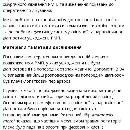
хірургічного лікування РМП, та визначення показань до
оперативного лікування.
Мета роботи- на основі аналізу достовірності клінічної та
параклінічної симптоматики систематизувати клінічні ознаки
та розробити ефективну систему клінічної та паракліничної
діагностики ушкоджень РМП.
Матеріали та методи дослідження
Під нашим спостереженням знаходилось 46 хворих з
пошкодженням РМП, у яких ушкодження не були
діагностовані на попередніх етапах медичної допомоги. В 94
% випадків найбільш розповсюдженим попереднім діагнозом
був плече-лопатковий періартроз.
Ступінь тяжкості пошкодження визначали використовуючи
клініко – діагностичний алгоритм, розроблений в клініці.
Основним критерієм ефективності клінічної та параклінічної
діагностики було порівняння та відповідність з
інтраопераційними данними. Ретельний збір
anamnesis
morbi
показав, що частішим механізмом травми ротаторів
плеча було падіння з висоти при фіксованій кисті з