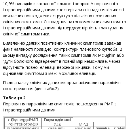
10,9% випадків з загальної кількості хворих. У порівнянні з
інтраопераційними даними спостерігали співпадіння кількості
виявлених пошкоджених структур з кількістю позитивних
клінічних симптомів. Cпівпадіння патогномонічних симптомів з
інтраопераційними даними підтверджує вірність трактування
клінічної симптоматики.
Виявленню деяких позитивних клінічних симптомів заважав
факт наявності привідної контрактури плечового суглоба. В
цьому випадку дослідження таких симптомів як Mclughlin або
“дуги болючого відведення” в повній мірі неможливе, через
відсутність повної елевації верхньої кінцівки. Тому ми
оцінювали симптоми з межі можливої елевації
.
Після аналізу клінічних даних ми проаналізували параклінічні
спостереження (див. табл.2).
Таблиця 2
Порівняння параклінічних симптомів пошкодження РМП з
інтраопераційними даними .
Пошкоджені структури РМП
Параклінічні методики
Рентгенографія
УЗД
МРД
підняття голівки до акроміона
кальцифі-кація
узурація
кісто-подіб-на пере-будова
гіпотро-фія