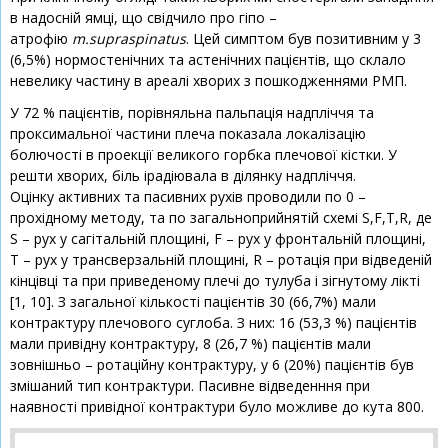
в надосній ямці, що свідчило про гіпо –
атрофію
m.supraspinatus
. Цей симптом був позитивним у 3
(6,5%) нормостенічних та астенічних пацієнтів, що склало
невелику частину в ареалі хворих з пошкодженнями РМП.
У 72 % пацієнтів, порівняльна пальпація надпліччя та
проксимальної частини плеча показала локалізацію
болючості в проекції великого горбка плечової кістки. У
решти хворих, біль ірадіювала в ділянку надпліччя.
Оцінку активних та пасивних рухів проводили по 0 –
прохідному методу, та по загальноприйнятій схемі S,F,T,R, де
S – рух у сагітальній площині, F – рух у фронтальній площині,
T – рух у трансверзальній площині, R – ротація при відведеній
кінцівці та при приведеному плечі до тулуба і зігнутому лікті
[1, 10]. З загальної кількості пацієнтів 30 (66,7%) мали
контрактуру плечового суглоба. З них: 16 (53,3 %) пацієнтів
мали привідну контрактуру, 8 (26,7 %) пацієнтів мали
зовнішньо – ротаційну контрактуру, у 6 (20%) пацієнтів був
змішаний тип контрактури. Пасивне відведенння при
наявності привідної контрактури було можливе до кута 800.