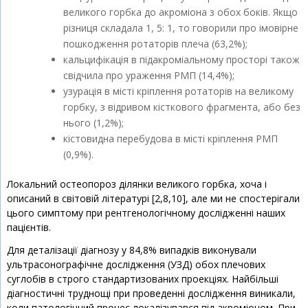
великого горбка до акроміона з обох боків. Якщо
різниця складала 1, 5: 1, то говорили про імовірне
пошкодження ротаторів плеча (63,2%);
кальцифікація в підакроміальному просторі також
свідчила про ураження РМП (14,4%);
узурація в місті кріплення ротаторів на великому
горбку, з відривом кісткового фрагмента, або без
нього (1,2%);
кістовидна перебудова в місті кріплення РМП
(0,9%).
Локальний остеопороз ділянки великого горбка, хоча і
описаний в світовій літературі [2,8,10], але ми не спостерігали
цього симптому при рентгенологічному дослідженні наших
пацієнтів.
Для деталізації діагнозу у 84,8% випадків виконували
ультрасонографічне дослідження (УЗД) обох плечових
суглобів в строго стандартизованих проекціях. Найбільші
діагностичні труднощі при проведенні дослідження виникали,
коли патологічний процес локалізувався під акроміоном. При