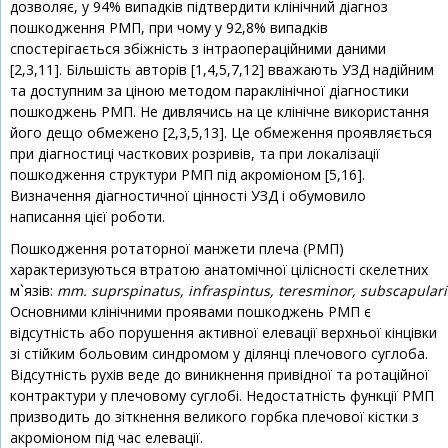
дозволяє, у 94% випадків підтвердити клінічний діагноз
пошкодження РМП, при чому у 92,8% випадків
спостерігається збіжність з інтраопераційними даними
[2,3,11]. Більшість авторів [1,4,5,7,12] вважають УЗД надійним
та доступним за ціною методом параклінічної діагностики
пошкоджень РМП. Не дивлячись на це клінічне використання
його дещо обмежено [2,3,5,13]. Це обмеження проявляється
при діагностиці часткових розривів, та при локалізації
пошкодження структури РМП під акроміоном [5,16].
Визначення діагностичної цінності УЗД і обумовило
написання цієї роботи.
Пошкодження ротаторної манжети плеча (РМП)
характеризуються втратою анатомічної цілісності скелетних
м`язів:
mm. suprspinatus, infraspintus, teresminor, subscapulari
Основними клінічними проявами пошкоджень РМП є
відсутність або порушення активної елевації верхньої кінцівки
зі стійким больовим синдромом у ділянці плечового суглоба.
Відсутність рухів веде до виникнення привідної та ротаційної
контрактури у плечовому суглобі. Недостатність функції РМП
призводить до зіткнення великого горбка плечової кістки з
акроміоном під час елевації.