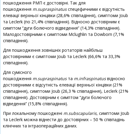
пошкодження РМП є достовірні. Так для
пошкодження
m.supraspinatus
спецефичними є відсутність
елевації верхньої кінцівки (28,6% співпадіння), симптоми Joub
та Leсlerk (по 21,4% співпадіння). Відносно достовірним є
симптом “дуги болючого відведення” (14,3% співпадіння).
Малодостовірними є симптоми Mclughlin та Dowborn (7,1%
співпадіння).
Для пошкодження зовнішніх ротаторів найбільш
достовірними є симптоми Joub та Leсlerk (66,6% та 33,3%
співпадіння).
Для сумісного
пошкодження
m.supraspinatus
та
m.infraspinatus
відносно
достовірними є відсутність елевації верхньої кінцівки (21%
співпадіння), симптоми Joub (26,3 % співпадіння), Leсlerk (21%
співпадіння). Достовірним є симптом “дуги болючого
відведення” (15,8% співпадіння).
При локальному пошкоджені
m.subscapularis,
симптоми Joub
та Leсlerk можна віднести до достовірних – 50 % співпадінь
клінічних та інтраопераційних даних.