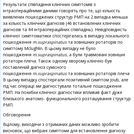
Результати співпадіння клінічних симптомів з
інтраопераційними даними говорять про те, що кількість
виявлених пошкоджених структур РМП на 2 випадка меньша
за кількість клінічних діагнозів (46 встановлених клінічних
діагнозів та 44 інтраопераційних співпадінь). Невідповідність
клінічної симптоматики спостерігалась в випадку локального
пошкодження
m.supraspinatus
та зовнішних ротаторів по
симптому Mclughlin. В цьому випадку не було
пошкодження
m.supraspinatus,
а були травмовані зовнішні
ротатори плеча. Також одному хворому клінічно був
поставлений діагноз сумісного
пошкодження
m.supraspinatus
та зовнішних ротаторів плеча
В цьому випадку спостерігали позитивний симптом Joub, але
під час операції ми діагностували тотальне пошкодження
РМП. На похибки клінічної діагностики впливав факт дуже
близького анатомо- функціонального розташування структур
РМП.
Обговорення
Вцілому, виходячи з отриманих даних можливо зробити
висновок, що вибрані симптоми для встановлення діагнозу