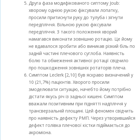
Друга фаза модифікованого сиптому Joub:
хворому однією рукою фіксували лопатку,
просили притиснути руку до тулуба і зігнути
передпліччя. Вільною рукою фіксували
передпліччя. З такого положення хворий
намагався виконати зовнішню ротацію. Це йому
не вдавалося зробити або виникав різкий біль по
задній частині плечового суглоба. Наявність
болю та обмеження активної ротації свідчило
про пошкодження зовнішніх ротаторів плеча.
Симптом Leсlerk [2,10] був яскраво визначений у
10 (21,7%) пацієнтів. Хворого просили
змоделювати ситуацію, начебто йому потрібно
дістати якусь річ із задньої кишені. Симптом
вважали позитивним при піднятті надпліччя у
трансверзальній площині. Цей феномен свідчить
про наявність дефекту РМП. Через утворившийся
дефект голівка плечової кістки підіймається до
акроміона.