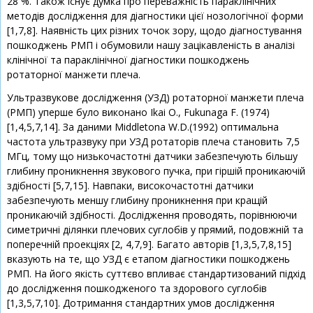
28 %. Також існує думка про переважність параклінічних
методів дослідження для діагностики цієї нозологічної форми
[1,7,8]. Наявність цих різних точок зору, щодо діагностування
пошкоджень РМП і обумовили нашу зацікавленість в аналізі
клінічної та параклінічної діагностики пошкоджень
ротаторної манжети плеча.
Ультразвукове дослідження (УЗД) ротаторної манжети плеча
(РМП) уперше було виконано Ikai O., Fukunaga F. (1974)
[1,4,5,7,14]. За даними Middletona W.D.(1992) оптимальна
частота ультразвуку при УЗД ротаторів плеча становить 7,5
МГц, тому що низькочастотні датчики забезпечують більшу
глибину проникнення звукового пучка, при гіршій проникаючій
здібності [5,7,15]. Навпаки, високочастотні датчики
забезпечують меншу глибину проникнення при кращій
проникаючій здібності. Дослідження проводять, порівнюючи
симетричні ділянки плечових суглобів у прямий, подовжній та
поперечній проекціях [2, 4,7,9]. Багато авторів [1,3,5,7,8,15]
вказують на те, що УЗД є етапом діагностики пошкоджень
РМП. На його якість суттєво впливає стандартизований підхід
до дослідження пошкодженого та здорового суглобів
[1,3,5,7,10]. Дотримання стандартних умов дослідження