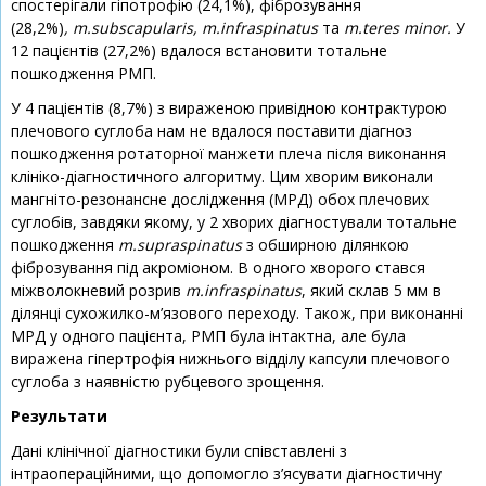
спостерігали гіпотрофію (24,1%), фіброзування
(28,2%)
,
m.subscapularis, m.infraspinatus
та
m.teres minor.
У
12 пацієнтів (27,2%) вдалося встановити тотальне
пошкодження РМП.
У 4 пацієнтів (8,7%) з вираженою привідною контрактурою
плечового суглоба нам не вдалося поставити діагноз
пошкодження ротаторної манжети плеча після виконання
клініко-діагностичного алгоритму. Цим хворим виконали
мангніто-резонансне дослідження (МРД) обох плечових
суглобів, завдяки якому, у 2 хворих діагностували тотальне
пошкодження
m.supraspinatus
з обширною ділянкою
фіброзування під акроміоном. В одного хворого стався
міжволокневий розрив
m.infraspinatus
, який склав 5 мм в
ділянці сухожилко-м’язового переходу. Також, при виконанні
МРД у одного пацієнта, РМП була інтактна, але була
виражена гіпертрофія нижнього відділу капсули плечового
суглоба з наявністю рубцевого зрощення.
Результати
Дані клінічної діагностики були співставлені з
інтраопераційними, що допомогло з’ясувати діагностичну