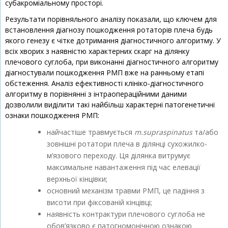
субакроміальному просторі.
Результати порівняльного аналізу показали, що ключем для
встановлення діагнозу пошкодження ротаторів плеча будь
якого генезу є чітке дотримання діагностичного алгоритму. У
всіх хворих з наявністю характерних скарг на ділянку
плечового суглоба, при виконанні діагностичного алгоритму
діагностували пошкодження РМП вже на ранньому етапі
обстеження. Аналіз ефективності клініко-діагностичного
алгоритму в порівнянні з інтраопераційними даними
дозволили виділити такі найбільш характерні патогенетичні
ознаки пошкодження РМП:
найчастіше травмується
m.supraspinatus
та/або
зовнішні ротатори плеча в ділянці сухожилко-
м’язового переходу. Ця ділянка витрумує
максимальне навантаження під час елевації
верхньої кінцівки;
основний механізм травми РМП, це падіння з
висоти при фіксованій кінцівці;
наявність контрактури плечового суглоба не
обов’язково є патогномонічною ознакою