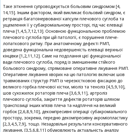
Таке зіткнення супроводжується больовим синдромом [4,
14,15]. Іншим фактором, який викликає больовий синдром, є
ретракція багатоінервованої капсули плечового суглоба та
ущемлення її у субакроміальному просторі, під час елевації
плеча [1,4,5,7,12,13]. Основною функціональною проблемою
плечового суглоба при цій патології, є порушення плече-
лопаткового ритму. При анатомічному дефекті РМП,
доведена функціональна недовершеність елевації верхньої
кінцівки [1,2,11,12]. Саме на подолання цієї функціональної
вади плечового суглоба, поряд із зменшенням стійкого
больового синдрому, спрямоване оперативне лікування РМП.
Оперативне лікування хворих на цю патологію включає шов
травмованих структур РМП із черезкістковою фіксацією до
великого горбка плечової кістки, міоліз та теноліз [4,5,9,10],
шов сухожилок ротаторів плеча [3,6,9,11], артроліз
плечового суглоба, закриття дефектів ротаторів шляхом
транспозиції інших м‘язів плеча та надпліччя на великий
горбок [2,6,8,9,10], декомпресивні операції субакроміального
простору, зокрема, передню декомпресивну акроміопластику
[2,3,4,5,7,9], тощо. Незадовільні результати консервативного
лікування, [3,5,6,8,11] обумовлюють актуальність аналізу