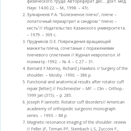
физического труда: Автореферат дис… докт. мед.
Наук: 14.00.22. – М., 1998. – 47с.
Зулкарнеев Р.А. “Болезненое плечо”, плече –
лопаточный периартрит и синдром ” плечо –
кисть”// Издательство Казанского университета.
– 1979. – 309 с.
Прудников О.Е. Повреждения вращающей
манжеты плеча, сочетаные с поражениями
плечевого сплетения // Журнал невропатол. И
психиатр.-1992. – № 4. – С.27 – 31.
Bernard F.Morrey, Richard J.Hawkins // Surgery of the
shoulder. – Mosby. -1990. – 386 р.
Functional and anatomical results after rotator cuff
repair [letter] // Fischmeister – MF. – Clin – Orthop.-
1999 Jаn (315). – р. 285.
Joseph P.Iannotti. Rotator cuff disorders// American
acadeemy of orthopedic surgeons monograph
series. – 1993. – 88 р.
Magnetic resonance imaging of the shoulder: review
// Feller-JF, Tirman-PF, Steinbach L.S, Zucconi F.,