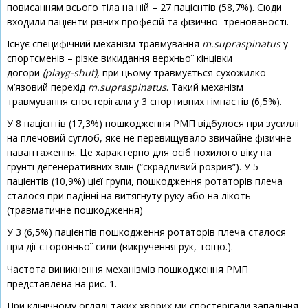
повисанням всього тіла на ній – 27 пацієнтів (58,7%). Сюди
входили пацієнти різних професій та фізичної тренованості.
Існує специфічний механізм травмування
m.supraspinatus
у
спортсменів – різке викидання верхньої кінцівки
догори
(playg-shut),
при цьому травмується сухожилко-
м’язовий перехід
m.supraspinatus
. Такий механізм
травмування спостерігали у 3 спортивних гімнастів (6,5%).
У 8 пацієнтів (17,3%) пошкодження РМП відбулося при зусиллі
на плечовий суглоб, яке не перевищувало звичайне фізичне
навантаження. Це характерно для осіб похилого віку на
грунті дегенеративних змін (“скрадливий розрив”). У 5
пацієнтів (10,9%) цієї групи, пошкодження ротаторів плеча
сталося при падінні на витягнуту руку або на лікоть
(травматичне пошкодження)
У 3 (6,5%) пацієнтів пошкодження ротаторів плеча сталося
при дії сторонньої сили (викручення рук, тощо.).
Частота виникнення механізмів пошкодження РМП
представлена на рис. 1.
При клінічному огляді таких хворих ми спостерігали западіння