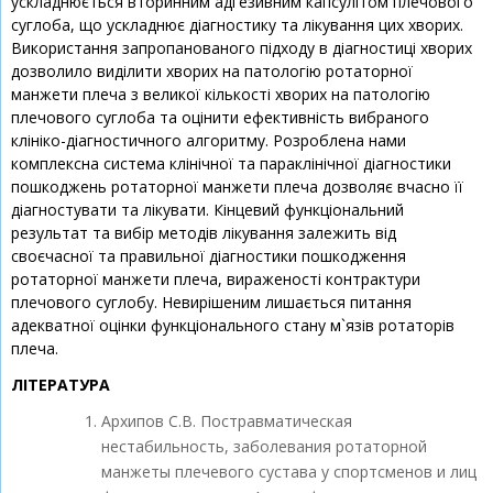
ускладнюється вторинним адгезивним капсулітом плечового
суглоба, що ускладнює діагностику та лікування цих хворих.
Використання запропанованого підходу в діагностиці хворих
дозволило виділити хворих на патологію ротаторної
манжети плеча з великої кількості хворих на патологію
плечового суглоба та оцінити ефективність вибраного
клініко-діагностичного алгоритму. Розроблена нами
комплексна система клінічної та параклінічної діагностики
пошкоджень ротаторної манжети плеча дозволяє вчасно її
діагностувати та лікувати. Кінцевий функціональний
результат та вибір методів лікування залежить від
своєчасної та правильної діагностики пошкодження
ротаторної манжети плеча, вираженості контрактури
плечового суглобу. Невирішеним лишається питання
адекватної оцінки функціонального стану м`язів ротаторів
плеча.
ЛІТЕРАТУРА
Архипов С.В. Постравматическая
нестабильность, заболевания ротаторной
манжеты плечевого сустава у спортсменов и лиц