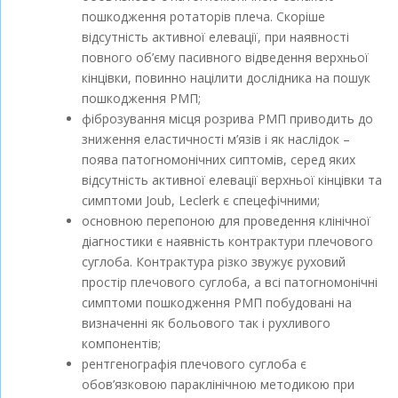
пошкодження ротаторів плеча. Скоріше
відсутність активної елевації, при наявності
повного об’єму пасивного відведення верхньої
кінцівки, повинно націлити дослідника на пошук
пошкодження РМП;
фіброзування місця розрива РМП приводить до
зниження еластичності м’язів і як наслідок –
поява патогномонічних сиптомів, серед яких
відсутність активної елевації верхньої кінцівки та
симптоми Joub, Leсlerk є спецефічними;
основною перепоною для проведення клінічної
діагностики є наявність контрактури плечового
суглоба. Контрактура різко звужує руховий
простір плечового суглоба, а всі патогномонічні
симптоми пошкодження РМП побудовані на
визначенні як больового так і рухливого
компонентів;
рентгенографія плечового суглоба є
обов’язковою параклінічною методикою при