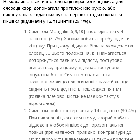
Неможливість активної елевації верхньої кінцівки, а для
елевації хворі допомагали протилежною рукою, або
виконували закидаючий рух на перших стадіях підняття
кінцівки (відмічали у 12 пацієнтів (26,1%)).
Симптом Mclughlin [5,9,10] спостерігався у 4
пацієнтів (8,7%). Хворий робить спробу підняти
кінцівку. При цьому відчуває біль на якомусь етапі
елевації. З цього положення, він намагається
доторкнутися пальцями підлоги, поступово
згинається, при цьому відчуває поступове
вщухання болю. Симптом вважається
позитивним якщо при згинанні зникає біль, що
свідчить про відсутність пошкодження РМП
(голівка плечової кістки не має контакту з
акроміоном).
Симптом Joub спостерігався у 14 пацієнтів (30,4%).
При виконанні цього симптому, хворий робить
відведення обох кінцівок до горизонтальної
позиції (при наявності привідної контрактури до
можливого кута відведення). В такому положені