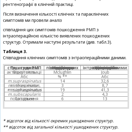
рентгенографії в клінічній практиці.
Після визначення кількості клінічніх та параклінічних
симптомів ми провели аналіз
співпадіння цих симптомів пошкодження РМП з
інтраопераційною кількістю виявлених пошкоджених
структур. Отримали наступні результати (див. табл.3).
Таблиця 3.
Співпадіння клінічних симптомів з інтраопераційними даними.
Пошкоджені структури РМП
Кількість
пошкоджених структур, виявлених інтраопера-ційно
Кількість співпадінь позитивних клінічних симптомів
з інтраопераційними даними
Відсутність активної елевації
Mclughlin
Joub
Абс
% **
Абс
m.supraspinatus
14
32,6
m.infraspinatus, m.teres minor
3
8,7
m.supraspinatus + m.infraspinatus
19
41,3
m.subscapularis
2
4,3
Тотальне пошкодження
6
13
* відсоток від кількості окремих ушкоджених структур.
** відсоток від загальної кількості ушкоджених структур.