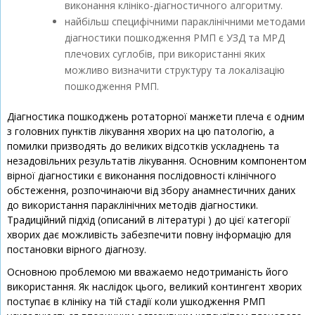
виконання клініко-діагностичного алгоритму.
найбільш специфічними параклінічними методами
діагностики пошкодження РМП є УЗД та МРД
плечових суглобів, при використанні яких
можливо визначити структуру та локалізацію
пошкодження РМП.
Діагностика пошкоджень ротаторної манжети плеча є одним
з головних пунктів лікування хворих на цю патологію, а
помилки призводять до великих відсотків ускладнень та
незадовільних результатів лікування. Основним компонентом
вірної діагностики є виконання послідовності клінічного
обстеження, розпочинаючи від збору анамнестичних даних
до використання параклінічних методів діагностики.
Традиційний підхід (описаний в літературі ) до цієї категорії
хворих дає можливість забезпечити повну інформацію для
постановки вірного діагнозу.
Основною проблемою ми вважаемо недотриманість його
використання. Як наслідок цього, великий контингент хворих
поступає в клініку на тій стадії коли ушкодження РМП