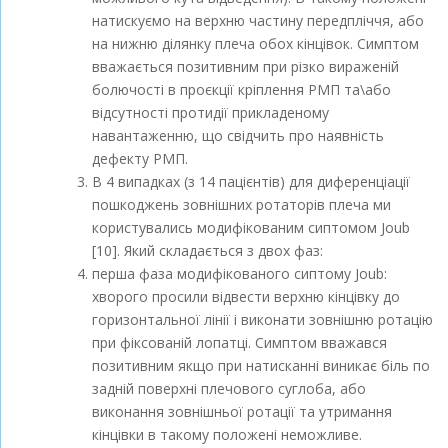
натискуємо на верхню частину передпліччя, або
на нижню ділянку плеча обох кінцівок. Симптом
вважається позитивним при різко вираженій
болючості в проєкції кріплення РМП та\або
відсутності протидії прикладеному
навантаженню, що свідчить про наявність
дефекту РМП.
В 4 випадках (з 14 пацієнтів) для диференціації
пошкоджень зовнішних ротаторів плеча ми
користувались модифікованим сиптомом Joub
[10]. Який складається з двох фаз:
перша фаза модифікованого сиптому Joub:
хворого просили відвести верхню кінцівку до
горизонтальної лінії і виконати зовнішню ротацію
при фіксованій лопатці. Симптом вважався
позитивним якщо при натисканні виникає біль по
задній поверхні плечового суглоба, або
виконання зовнішньої ротації та утримання
кінцівки в такому положені неможливе.