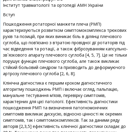
Інститут травматології та ортопедії АМН України
Вступ
Пошкодження ротаторної манжети плеча (РМП)
характеризуються розвитком симптомокомплекса трюкових
рухів та позицій, при яких виникає біль в ділянці плечового
суглоба, що пов’язано з втратою провідної дії ротаторів під
час відведення та ротації, а також фіброзуванням капсульно-
зв`язкового апарату плечового суглоба [4, 5, 7]. Це не тільки
порушує функцію плечового суглоба, але також викликає
стійкий больовий синдром та призводить до деформуючого
артрозу плечового суглоба [2, 6, 8].
Клінічна діагностика є першим кроком діагностичного
алгоритму пошкоджень РМП і включає огляд, пальпацію,
мануальне тестування м’язів, перевірку симптомів,
характерних для цієї патології. Ефективність діагностики
пошкодження РМП та визначення патогномонічних
симптомів викликає дискусію, відносно цінності як окремих
симптомів, так і симптомокомплексів. Так за даними ряду
авторів [2,3,5] ефективність клінічної діагностики складає до