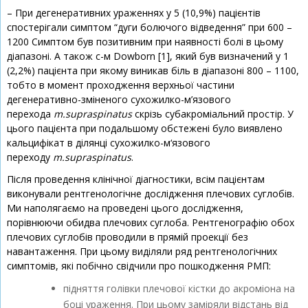
– При дегенеративних ураженнях у 5 (10,9%) пацієнтів
спостерігали симптом “дуги болючого відведення” при 600 –
1200 Симптом був позитивним при наявності болі в цьому
діапазоні. А також с-м Dowborn [1], який був визначений у 1
(2,2%) пацієнта при якому виникав біль в діапазоні 800 – 1100,
тобто в момент проходження верхньої частини
дегенеративно-зміненого сухожилко-м’язового
перехода
m.supraspinatus
скрізь субакроміальний простір. У
цього пацієнта при подальшому обстежені було виявлено
кальцифікат в ділянці сухожилко-м‘язового
переходу
m.supraspinatus
.
Після проведення клінічної діагностики, всім пацієнтам
виконували рентгенологічне дослідження плечових суглобів.
Ми наполягаємо на проведені цього дослідження,
порівнюючи обидва плечових суглоба. Рентгенографію обох
плечових суглобів проводили в прямій проекції без
навантаження. При цьому виділяли ряд рентгенологічних
симптомів, які побічно свідчили про пошкодження РМП:
підняття голівки плечової кістки до акроміона на
боці ураження. При цьому заміряли відстань від