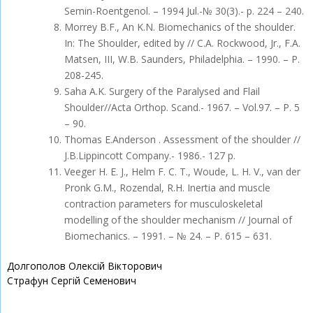
Semin-Roentgenol. – 1994 Jul.-№ 30(3).- р. 224 – 240.
Morrey B.F., An K.N. Biomechanics of the shoulder.
In: The Shoulder, edited by // C.A. Rockwood, Jr., F.A.
Matsen, III, W.B. Saunders, Philadelphia. – 1990. – Р.
208-245.
Saha A.K. Surgery of the Paralysed and Flail
Shoulder//Acta Orthop. Scand.- 1967. – Vol.97. – P. 5
– 90.
Thomas E.Anderson . Assessment of the shoulder //
J.B.Lippincott Company.- 1986.- 127 р.
Veeger H. E. J., Helm F. C. T., Woude, L. H. V., van der
Pronk G.M., Rozendal, R.H. Inertia and muscle
contraction parameters for musculoskeletal
modelling of the shoulder mechanism // Journal of
Biomechanics. – 1991. – № 24. – Р. 615 – 631.
Долгополов Олексій Вікторович
Страфун Сергій Семенович