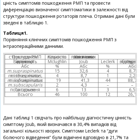
ціність симптомів пошкодження РМП та провести
диференціацію визначеної симптоматики в залежності від
структури пошкодження ротаторів плеча. Отримані дані були
зведені в таблицію 1.
Таблиця1.
Порівняння клінічних симптомів пошкодження РМП з
інтраопераційними данними.
Пошкоджені структури РМП
Кількість пацієнтів
Кількість позитивних клінічних симптомів
Відсутність активної елевації
Mclughlin
Joub
Leсlerk
“дуги болючого відвед
Абс
%
Абс
%
Абс
m.supraspinatus
15
32,6
4
8,7
m.infraspinatus, m.teres minor
4
8,7
1
2,2
m.supraspinatus + m.infraspinatus
19
41,3
44
88,7
m.subscapularis
2
4,3
–
–
Тотальне пошкодження
6
13
3
6,5
Всього
46
100
12
26,1
Дані таблиці 1 свідчать про найбільшу діагностичну цінність
симптому Joub, який визначався в 30,4% випадків від
загальної кількості хворих. Симптоми Leсlerk та “дуги
болючого відведення” були відмічені вдповідно в 21,7% та