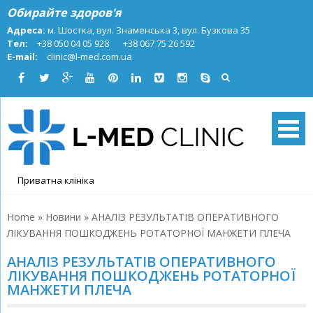
Skip
Обирайте здоров'я
to
Адреса:
м. Шостка, вул. Знаменська 3, вул. Бузкова 35
content
Тел:
+38 050 04 05 928
+38 067 75 26 592
E-mail:
clinic@l-med.com.ua
Приватна клініка
Home
»
Новини
»
АНАЛІЗ РЕЗУЛЬТАТІВ ОПЕРАТИВНОГО
ЛІКУВАННЯ ПОШКОДЖЕНЬ РОТАТОРНОЇ МАНЖЕТИ ПЛЕЧА
АНАЛІЗ РЕЗУЛЬТАТІВ ОПЕРАТИВНОГО
ЛІКУВАННЯ ПОШКОДЖЕНЬ РОТАТОРНОЇ
МАНЖЕТИ ПЛЕЧА