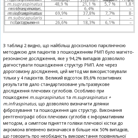
m.supraspinatus
48,9 %
21,1 %
5,7 %
1,8 %
m.infraspinatus, m.teres minor
–
6,4%
–
–
m.supraspinatus + m.infraspinatus
69,9%
37,8%
7,7%
8-
m.subscapularis
–
–
–
–
Тотальне пошкодження
26,6%
18,3%
6,1%
–
З таблиці 2 видно, що найбільш досконалою парклінічною
методикою для пацієнтів з пошкодженням РМП було магніто-
резонансне дослідження, яке у 94,2% випадків дозволило
діагностувати пошкодження структур РМП. Але через
дороговизну дослідження, цей метод ми використовували
тільки у 4 пацієнтів. Великий відсоток 89,6% позитивних
результатів дало стандартизоване ультразвукове
дослідження плечових суглобоів. Особливо при
пошкоджені
m.supraspinatus
та
m.supraspinatus +
m.infraspinatus,
що дозволяло визначити ділянки
фіброзування та пошкодження цих структур
.
Виконання
рентгенографії обох плечових суглобів є інформативним
методом, а симптом підняття голівки плечової кістки до
акроміона впевнено визначався в більше ніж 50% випадків,
що говорить про необхідність використання порівняльної