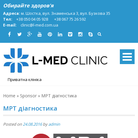
Skip
Обирайте здоров'я
to
Адреса:
м. Шостка, вул. Знаменська 3, вул. Бузкова 35
content
Тел:
+38 050 04 05 928
+38 067 75 26 592
E-mail:
clinic@l-med.com.ua
Приватна клініка
Home
»
Sponsor
»
МРТ діагностика
МРТ діагностика
Posted on
24.08.2016
by
admin